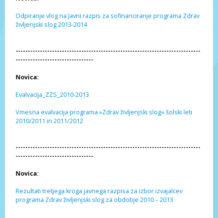
Odpiranje vlog na Javni razpis za sofinanciranje programa Zdrav
življenjski slog 2013-2014
----------------------------------------------------------------------------
--------------------------------
Novica:
Evalvacija_ZZS_2010-2013
Vmesna evalvacija programa »Zdrav življenjski slog« šolski leti
2010/2011 in 2011/2012
----------------------------------------------------------------------------
--------------------------------
Novica:
Rezultati tretjega kroga javnega razpisa za izbor izvajalcev
programa Zdrav življenjski slog za obdobje 2010 – 2013