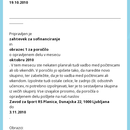
19.10.2010
------------------------------------------------------------------------------------------------
------------
Pripravljen je
zahtevek za sofinanciranje
in
obrazec 1 za poročilo
o opravljenem delu v mesecu
oktobru 2010
. V tem mesecu ste nekateri planirali tudi vadbo med počitnicami
ali ob vikendih. V poročilo jo vpišete tako, da naredite novo
skupino, ter zabeležite, da je to vadba med počitnicami ali
vikendom. Izpolnite tudi ostale celice, le zadnjo (št. odsotnih
učencev, ni potrebno izpolnjevati, ker je to sestavljena skupina
iz večih skupin). Vse izvajalce prosimo, da poročila o
opravljenem delu pošljete na naš naslov
Zavod za šport RS Planica, Dunajska 22, 1000 Ljubljana
do
3.11.2010
.
Obrazci: