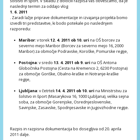
šolstvo in šport. V skladu z določili razpisa vas obveščamo, da je
naslednji termin za oddajo vlog
1. 6. 2011
. Zaradi lažje priprave dokumentacije in izvajanja projekta bomo
izvedli tri predstavitve, ki bodo potekale po naslednjem
razporedu:
Maribor
: v torek
12. 4. 2011 ob 10. uri
na OŠ borcev za
severno mejo Maribor (Borcev za severno mejo 16, 2000
Maribor) za območje Podravske, Koroške, Pomurske regije,
Postojna
: v sredo
13. 4. 2011 ob 9. uri
na OŠ Antona
Globočnika Postojna (Cesta na Kremenco 2, 6230 Postojna)
za območje Goriške, Obalno-kraške in Notranje-kraške
regije,
Ljubljana
: v četrtek
14. 4. 2011 ob 10. uri
na Ministrstvu za
šolstvo in šport (Masarykova 16, 1000 Ljubljana), velika sejna
soba, za območje Gorenjske, Osrednjeslovenske,
Savinjske, Zasavske, Spodnjesavske in Jugovzhodne regije.
Razpis in razpisna dokumentacija bo dosegljiva od 20. aprila
2011 dalje.