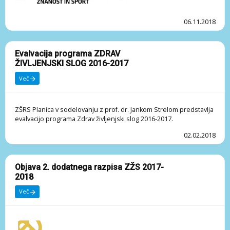
ZŠRS Planica v sodelovanju z prof. dr. Jankom Strelom predstavlja
06.11.2018
evalvacijo programa Zdrav življenjski slog 2017-2018.
Več o sami analizi si lahko preberete v naslednji povezavi:
Evalvacija programa ZDRAV
Evalvacija ZŽS 2017-2018
ŽIVLJENJSKI SLOG 2016-2017
Več
ZŠRS Planica v sodelovanju z prof. dr. Jankom Strelom predstavlja
evalvacijo programa Zdrav življenjski slog 2016-2017.
02.02.2018
Objava 2. dodatnega razpisa ZŽS 2017-
2018
Več