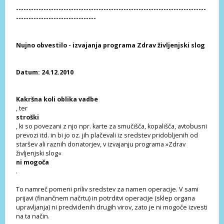
----------------------------------------------------------------------------
--------------------------------
Nujno obvestilo - izvajanja programa Zdrav življenjski slog
Datum: 24.12.2010
Kakršna koli oblika vadbe
, ter
stroški
, ki so povezani z njo npr. karte za smučišča, kopališča, avtobusni
prevozi itd. in bi jo oz. jih plačevali iz sredstev pridobljenih od
staršev ali raznih donatorjev, v izvajanju programa »Zdrav
življenjski slog«
ni mogoča
.
To namreč pomeni priliv sredstev za namen operacije. V sami
prijavi (finančnem načrtu) in potrditvi operacije (sklep organa
upravljanja) ni predvidenih drugih virov, zato je ni mogoče izvesti
na ta način.