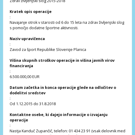
Zdrav življenjski slog 2015-2018
Kratek opis operacije
:
Navajanje otrok v starosti od 6 do 15 leta na zdrav življenjski slog
s pomočjo dodatne športne aktivnosti.
Naziv upravičenca
:
Zavod za šport Republike Slovenije Planica
Višina skupnih stroškov operacije in višina javnih virov
financiranja
:
6.500.000,00 EUR
Datum začetka in konca operacije glede na odločitev o
dodelitvi sredstev
:
Od 1.12.2015 do 31.8.2018
Kontaktne osebe, ki dajejo informacije o izvajanju
operacije
:
Nastja Kanduč Zupančič, telefon: 01 434 23 91 (vsak delovnik med