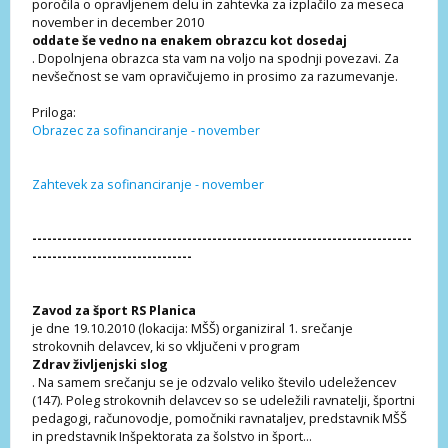
poročila o opravljenem delu in zahtevka za izplačilo za meseca
november in december 2010
oddate še vedno na enakem obrazcu kot dosedaj
. Dopolnjena obrazca sta vam na voljo na spodnji povezavi. Za
nevšečnost se vam opravičujemo in prosimo za razumevanje.
Priloga:
Obrazec za sofinanciranje - november
Zahtevek za sofinanciranje - november
----------------------------------------------------------------------------
--------------------------------
Zavod za šport RS Planica
je dne 19.10.2010 (lokacija: MŠŠ) organiziral 1. srečanje
strokovnih delavcev, ki so vključeni v program
Zdrav življenjski slog
. Na samem srečanju se je odzvalo veliko število udeležencev
(147). Poleg strokovnih delavcev so se udeležili ravnatelji, športni
pedagogi, računovodje, pomočniki ravnataljev, predstavnik MŠŠ
in predstavnik Inšpektorata za šolstvo in šport...