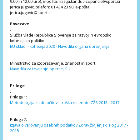
9.00 in 12.00 uro), e-pošta: nastja.kanduc-zupancic@sport.si
Jerica Jugovic, telefon: 01 434 23 90, e-pošta:
jerica.jugovic@sport.si
Povezave
:
Služba vlade Republike Slovenije za razvoj in evropsko
kohezijsko politiko:
EU skladi - kohezija 2020 - Navodila organa upravljanja
Ministrstvo za izobraževanje, znanost in šport:
Navodila za izvajanje operacij EU
Priloge
:
Priloga 1:
Metodologija za določitev stroška na enoto ZŽS 2015 - 2017
Priloga 2:
Izjava o varovanju osebnih podatkov Zdrav življenjski slog 2017 -
2018