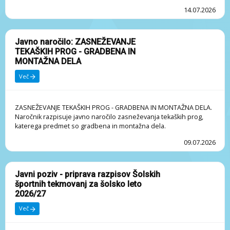
14.07.2026
M
erilo za izbor ekonomsko najugodnejše ponudbe je
najnižja skupna ponudbena vrednost, ki vključuje tako
Javno naročilo: ZASNEŽEVANJE
osnovni kot opcijski obseg del.
TEKAŠKIH PROG - GRADBENA IN
MONTAŽNA DELA
Ponudba se šteje za pravočasno oddano, če jo
naročnik prejme preko
sistema e-JN
najkasneje do
Več
11.8.2025 do 8.00 ure
. Za oddano ponudbo se šteje
ponudba, ki je v informacijskem sistemu e-JN
ZASNEŽEVANJE TEKAŠKIH PROG - GRADBENA IN MONTAŽNA DELA.
označena s statusom »ODDANO«.
Naročnik razpisuje javno naročilo zasneževanja tekaških prog,
Odpiranje ponudb bo potekalo avtomatično v
katerega predmet so gradbena in montažna dela.
informacijskem sistemu e-JN dne
11.8.2025 in se bo
09.07.2026
začelo ob 9.00 uri
.
Priloge:
Javni poziv - priprava razpisov Šolskih
športnih tekmovanj za šolsko leto
ZASNEŽEVANJE TEKAŠKIH PROG 2026
2026/27
razpisna dokumentacija.pdf
Več
ZASNEŽEVANJE TEKAŠKIH PROG 2026
ponudbeni predračun.xls