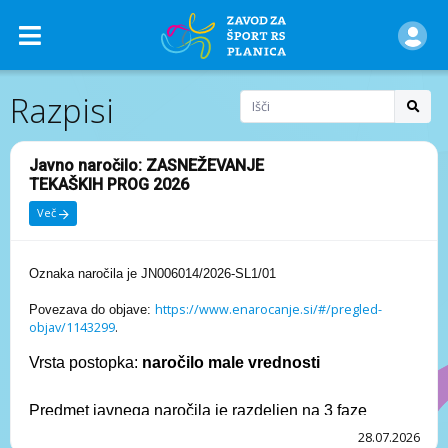
Razpisi
Javno naročilo: ZASNEŽEVANJE
TEKAŠKIH PROG 2026
Več
Oznaka naročila je JN006014/2026-SL1/01
https://www.enarocanje.si/#/pregled-
Povezava do objave:
objav/1143299
.
Vrsta postopka:
naročilo male vrednosti
Predmet javnega naročila je razdeljen na 3 faze
oziroma (osnovni in opcijski obseg del):
28.07.2026