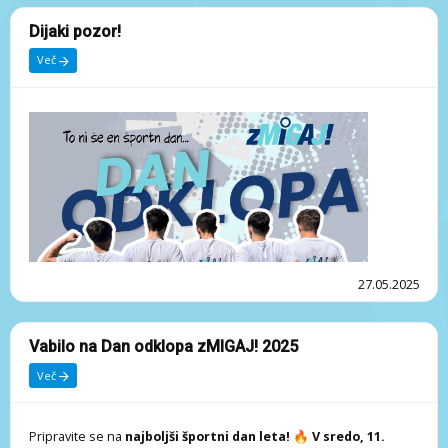
Dijaki pozor!
TLORIS PRIZORIŠČA:
Več
27.05.2025
Vabilo na Dan odklopa zMIGAJ! 2025
Več
Pripravite se na
najboljši športni dan leta!
🔥
V sredo, 11.