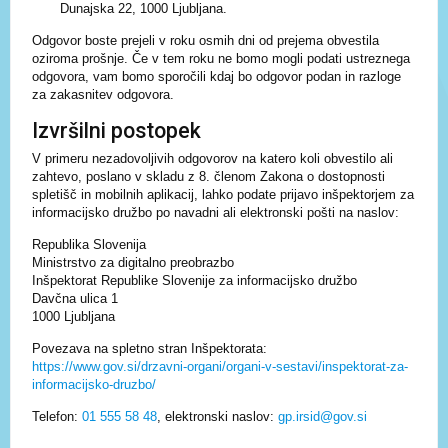
Dunajska 22, 1000 Ljubljana.
Odgovor boste prejeli v roku osmih dni od prejema obvestila
oziroma prošnje. Če v tem roku ne bomo mogli podati ustreznega
odgovora, vam bomo sporočili kdaj bo odgovor podan in razloge
za zakasnitev odgovora.
Izvršilni postopek
V primeru nezadovoljivih odgovorov na katero koli obvestilo ali
zahtevo, poslano v skladu z 8. členom Zakona o dostopnosti
spletišč in mobilnih aplikacij, lahko podate prijavo inšpektorjem za
informacijsko družbo po navadni ali elektronski pošti na naslov:
Republika Slovenija
Ministrstvo za digitalno preobrazbo
Inšpektorat Republike Slovenije za informacijsko družbo
Davčna ulica 1
1000 Ljubljana
Povezava na spletno stran Inšpektorata:
https://www.gov.si/drzavni-organi/organi-v-sestavi/inspektorat-za-
informacijsko-druzbo/
Telefon:
01 555 58 48
, elektronski naslov:
gp.irsid@gov.si