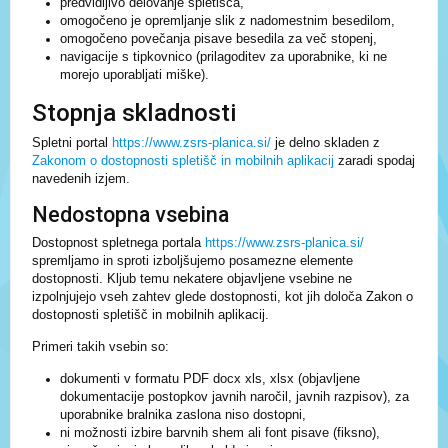
predvidljivo delovanje spletišča,
omogočeno je opremljanje slik z nadomestnim besedilom,
omogočeno povečanja pisave besedila za več stopenj,
navigacije s tipkovnico (prilagoditev za uporabnike, ki ne
morejo uporabljati miške).
Stopnja skladnosti
Spletni portal
https://www.zsrs-planica.si/
je delno skladen z
Zakonom o dostopnosti spletišč in mobilnih aplikacij
zaradi spodaj
navedenih izjem.
Nedostopna vsebina
Dostopnost spletnega portala
https://www.zsrs-planica.si/
spremljamo in sproti izboljšujemo posamezne elemente
dostopnosti. Kljub temu nekatere objavljene vsebine ne
izpolnjujejo vseh zahtev glede dostopnosti, kot jih določa Zakon o
dostopnosti spletišč in mobilnih aplikacij.
Primeri takih vsebin so:
dokumenti v formatu PDF docx xls, xlsx (objavljene
dokumentacije postopkov javnih naročil, javnih razpisov), za
uporabnike bralnika zaslona niso dostopni,
ni možnosti izbire barvnih shem ali font pisave (fiksno),