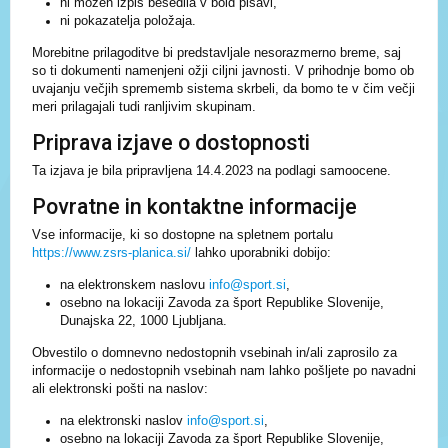
ni možen izpis besedila v bold pisavi,
ni pokazatelja položaja.
Morebitne prilagoditve bi predstavljale nesorazmerno breme, saj
so ti dokumenti namenjeni ožji ciljni javnosti. V prihodnje bomo ob
uvajanju večjih sprememb sistema skrbeli, da bomo te v čim večji
meri prilagajali tudi ranljivim skupinam.
Priprava izjave o dostopnosti
Ta izjava je bila pripravljena 14.4.2023 na podlagi samoocene.
Povratne in kontaktne informacije
Vse informacije, ki so dostopne na spletnem portalu
https://www.zsrs-planica.si/
lahko uporabniki dobijo:
na elektronskem naslovu
info@sport.si
,
osebno na lokaciji Zavoda za šport Republike Slovenije,
Dunajska 22, 1000 Ljubljana.
Obvestilo o domnevno nedostopnih vsebinah in/ali zaprosilo za
informacije o nedostopnih vsebinah nam lahko pošljete po navadni
ali elektronski pošti na naslov:
na elektronski naslov
info@sport.si
,
osebno na lokaciji Zavoda za šport Republike Slovenije,