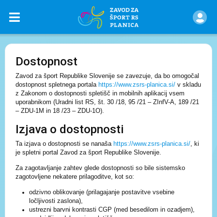
Dostopnost
Zavod za šport Republike Slovenije se zavezuje, da bo omogočal
dostopnost spletnega portala
https://www.zsrs-planica.si/
v skladu
z Zakonom o dostopnosti spletišč in mobilnih aplikacij vsem
uporabnikom (Uradni list RS, št. 30 /18, 95 /21 – ZInfV-A, 189 /21
– ZDU-1M in 18 /23 – ZDU-1O).
Izjava o dostopnosti
Ta izjava o dostopnosti se nanaša
https://www.zsrs-planica.si/
, ki
je spletni portal Zavod za šport Republike Slovenije.
Za zagotavljanje zahtev glede dostopnosti so bile sistemsko
zagotovljene nekatere prilagoditve, kot so:
odzivno oblikovanje (prilagajanje postavitve vsebine
ločljivosti zaslona),
ustrezni barvni kontrasti CGP (med besedilom in ozadjem),